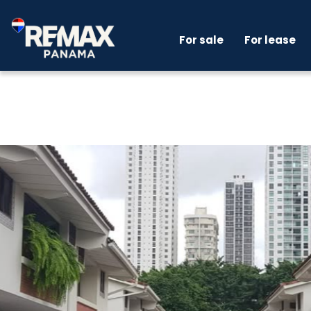
For sale
For lease